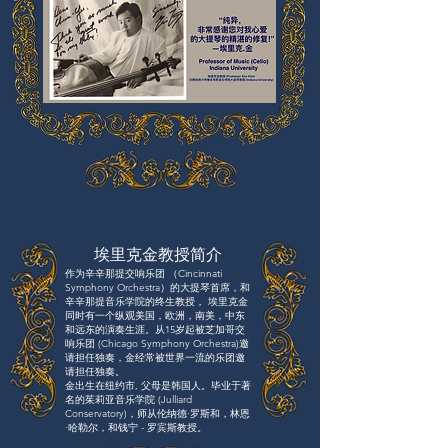
埃里克金教授简介
作为辛辛那提交响乐团 （Cincinnati
Symphony Orchestra）的大提琴首席，和
辛辛那提音乐学院的终生教授， 埃里克金
同时有一个纵观美国，欧洲，南美，中东
和远东的演奏生涯。从15岁起被芝加哥交
响乐团 (Chicago Symphony Orchestra)邀
请担任独奏，金经常被世界一流的乐团邀
请担任独奏。
金出生在纽约市, 父母是韩国人。毕业于著
名的茱莉亚音乐学院 (Julliard
Conservatory)，师从伦纳德·罗斯和，林恩
·哈勒尔，和钱宁 - 罗宾斯教授。