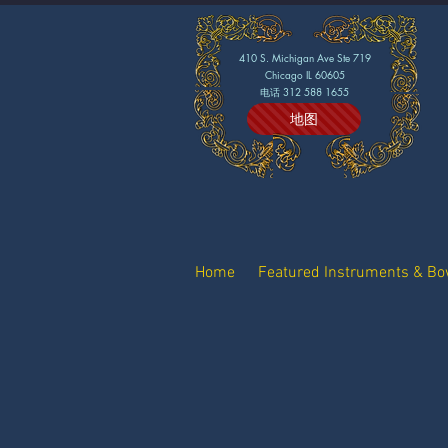
410 S. Michigan Ave Ste 719
Chicago IL 60605
电话 312 588 1655
地图
Home
Featured Instruments & B
STORE H