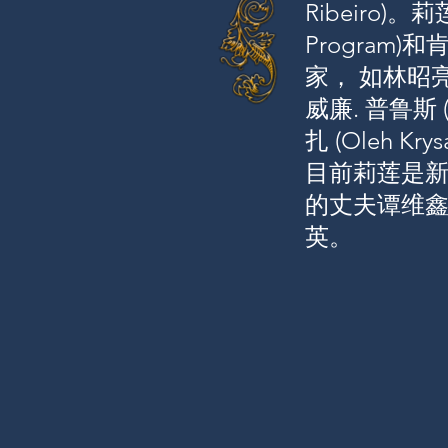
Ribeiro)
Program)
家， 如林昭亮 （c
威廉. 普鲁斯 (W
扎 (Oleh Kry
目前莉莲是
的丈夫谭维
英。